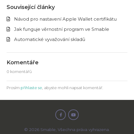
Související články
Návod pro nastavení Apple Wallet certifikátu
Jak funguje věrnostní program ve Smable
Automatické vyvažování skladů
Komentáře
0 komentářů
Prosím
přihlaste se
, abyste mohli napsat komentář.
©
2026
Smable, Všechna práva vyhrazena.