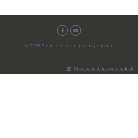
©
2026
Smable, Všechna práva vyhrazena.
Používá technologie Zendesk